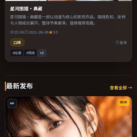
星河围猎·典藏
星河围猎·典藏是一部以动漫为核心的影视作品，围绕危机、反转
与人物成长展开，整体节奏紧凑，值得推荐观看。
25.5K
2021-06-06
9.5
口碑
香港
#动漫
#院线
+
3
最新发布
查看全部 →
NEW
KR