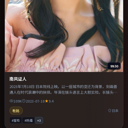
99:30
南风证人
2023年7月18日 日本院线上映。以一座城市的变迁为背景，刻画普
通人在时代浪潮中的抉择。导演在镜头语言上大胆实验，长镜头与
特写交替强化压迫感。片尾留白意味深长，值得二刷细品台词与构
109K
2023-07-18
9.4
图。
杜比
日本
#冒险
#热播
+
3