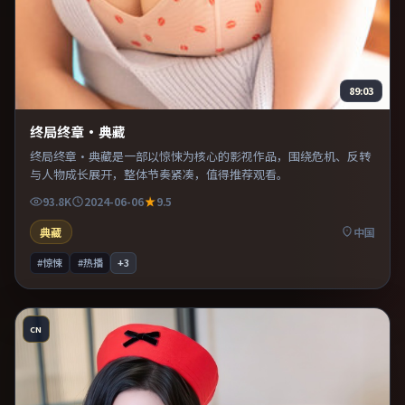
89:03
终局终章·典藏
终局终章·典藏是一部以惊悚为核心的影视作品，围绕危机、反转
与人物成长展开，整体节奏紧凑，值得推荐观看。
93.8K
2024-06-06
9.5
典藏
中国
#惊悚
#热播
+
3
CN