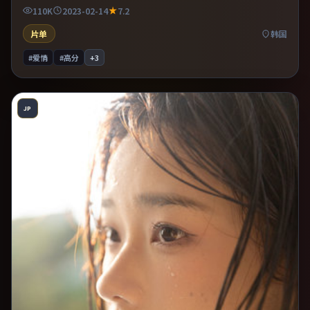
机提供可信支撑。推荐给偏爱群像戏与命运母题的影迷。
110K
2023-02-14
7.2
片单
韩国
#爱情
#高分
+
3
JP