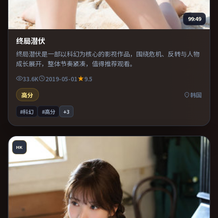
99:49
终局潜伏
终局潜伏是一部以科幻为核心的影视作品，围绕危机、反转与人物
成长展开，整体节奏紧凑，值得推荐观看。
33.6K
2019-05-01
9.5
高分
韩国
#科幻
#高分
+
3
HK