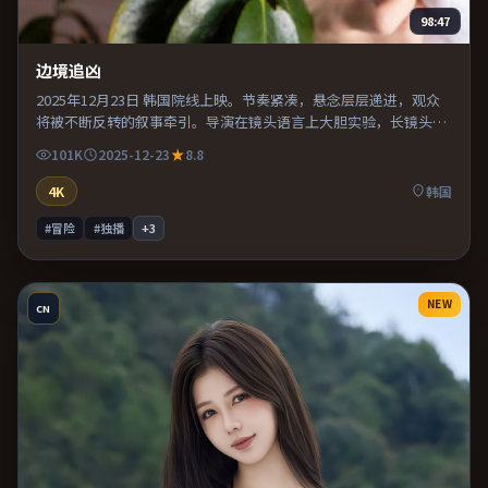
98:47
边境追凶
2025年12月23日 韩国院线上映。节奏紧凑，悬念层层递进，观众
将被不断反转的叙事牵引。导演在镜头语言上大胆实验，长镜头与
特写交替强化压迫感。适合喜欢现实主义题材的观众，情绪后劲较
101K
2025-12-23
8.8
足。
4K
韩国
#冒险
#独播
+
3
NEW
CN