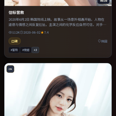
99:39
信标营救
2020年6月2日 韩国院线上映。故事从一场意外相遇开始，人物在
道德与情感之间反复拉扯。主演之间的化学反应自然可信，对手戏
张力贯穿全片。整体完成度较高，适合周末一口气看完。
112K
2020-06-02
7.4
口碑
韩国
#冒险
#完结
+
3
CN