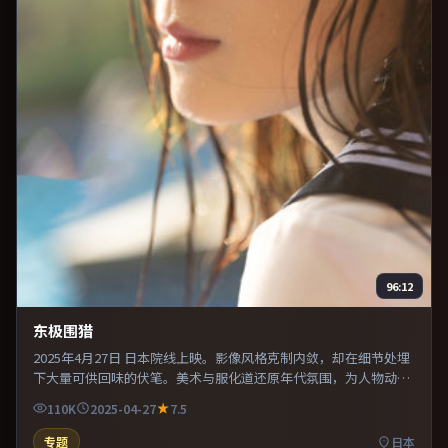
96:12
东极围猎
2025年4月27日 日本院线上映。影像风格克制内敛，却在细节处埋
下大量可供回味的伏笔。美术与服化道还原年代氛围，为人物动机
提供可信支撑。适合喜欢现实主义题材的观众，情绪后劲较足。
110K
2025-04-27
7.5
专题
日本