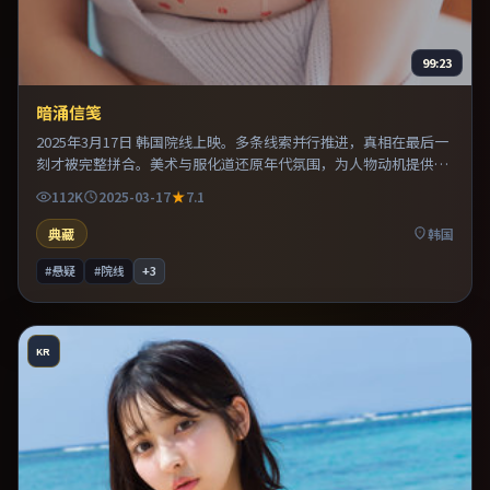
99:23
暗涌信笺
2025年3月17日 韩国院线上映。多条线索并行推进，真相在最后一
刻才被完整拼合。美术与服化道还原年代氛围，为人物动机提供可
信支撑。推荐给偏爱群像戏与命运母题的影迷。
112K
2025-03-17
7.1
典藏
韩国
#悬疑
#院线
+
3
KR