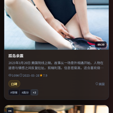
99:39
孤岛余震
2023年3月28日 美国院线上映。故事从一场意外相遇开始，人物在
道德与情感之间反复拉扯。剪辑利落，信息密度高，适合喜欢烧脑
与推理的观众。既有类型片爽感，也保留作者表达，口碑潜力不
109K
2023-03-28
7.9
俗。
口碑
美国
#惊悚
#高分
+
3
HK