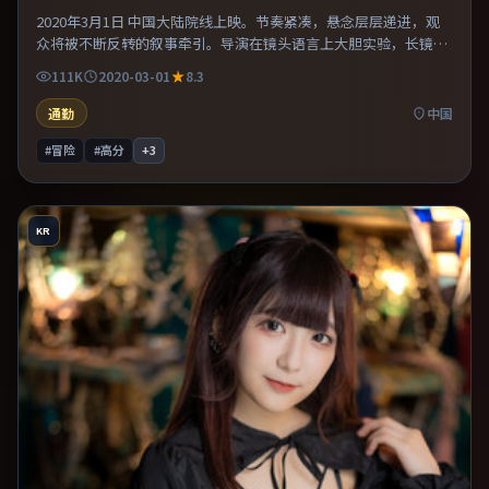
2020年3月1日 中国大陆院线上映。节奏紧凑，悬念层层递进，观
众将被不断反转的叙事牵引。导演在镜头语言上大胆实验，长镜头
与特写交替强化压迫感。既有类型片爽感，也保留作者表达，口碑
111K
2020-03-01
8.3
潜力不俗。
通勤
中国
#冒险
#高分
+
3
KR