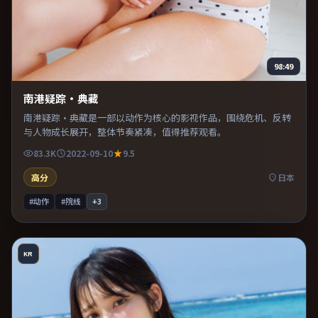
98:49
南港疑踪·典藏
南港疑踪·典藏是一部以动作为核心的影视作品，围绕危机、反转
与人物成长展开，整体节奏紧凑，值得推荐观看。
83.3K
2022-09-10
9.5
高分
日本
#动作
#院线
+
3
KR