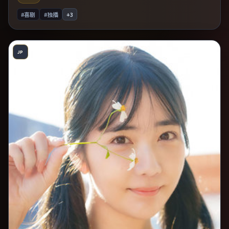
#喜剧
#独播
+
3
JP