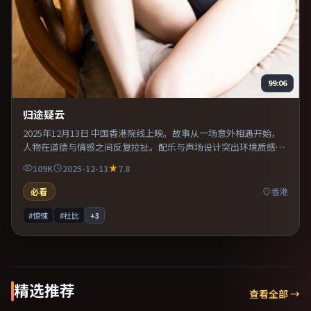
99:06
归途疑云
2025年12月13日 中国香港院线上映。故事从一场意外相遇开始，
人物在道德与情感之间反复拉扯。配乐与声场设计突出环境质感，
使观众更易沉浸其中。既有类型片爽感，也保留作者表达，口碑潜
109K
2025-12-13
7.8
力不俗。
必看
香港
#惊悚
#杜比
+
3
精选推荐
查看全部 →