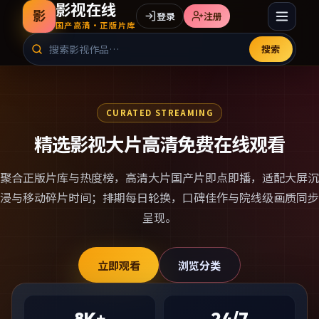
影视在线
影
登录
注册
国产高清·正版片库
搜索
CURATED STREAMING
精选影视大片高清免费在线观看
聚合正版片库与热度榜，
高清大片国产片
即点即播，适配大屏沉
浸与移动碎片时间；排期每日轮换，口碑佳作与院线级画质同步
呈现。
立即观看
浏览分类
8K+
24/7