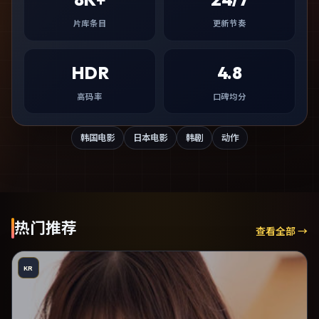
片库条目
更新节奏
HDR
4.8
高码率
口碑均分
韩国电影
日本电影
韩剧
动作
热门推荐
查看全部 →
KR