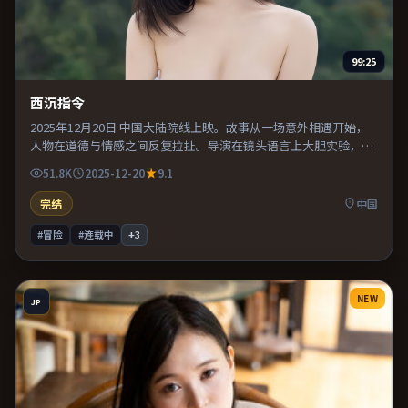
99:25
西沉指令
2025年12月20日 中国大陆院线上映。故事从一场意外相遇开始，
人物在道德与情感之间反复拉扯。导演在镜头语言上大胆实验，长
镜头与特写交替强化压迫感。片尾留白意味深长，值得二刷细品台
51.8K
2025-12-20
9.1
词与构图。
完结
中国
#冒险
#连载中
+
3
NEW
JP