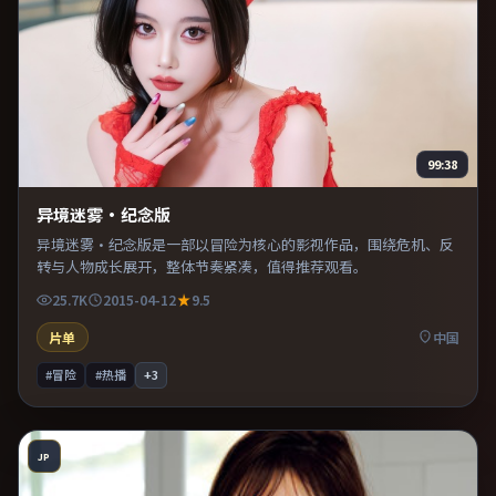
99:38
异境迷雾·纪念版
异境迷雾·纪念版是一部以冒险为核心的影视作品，围绕危机、反
转与人物成长展开，整体节奏紧凑，值得推荐观看。
25.7K
2015-04-12
9.5
片单
中国
#冒险
#热播
+
3
JP