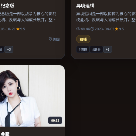
·纪念版
异境追缉
纪念版是一部以战争为核心的影视
异境追缉是一部以惊悚为核心的影
危机、反转与人物成长展开，整体
绕危机、反转与人物成长展开，整
值得推荐观看。
凑，值得推荐观看。
16-10-21
9.5
48.4K
2023-04-05
9.5
美国
独播
线
+
3
#惊悚
#高分
+
3
99:33
·典藏