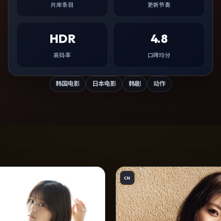
片库条目
更新节奏
HDR
4.8
高码率
口碑均分
韩国电影
日本电影
韩剧
动作
CN