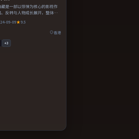
典藏是一部以惊悚为核心的影视作
机、反转与人物成长展开，整体节
得推荐观看。
24-09-09
9.5
香港
+
3