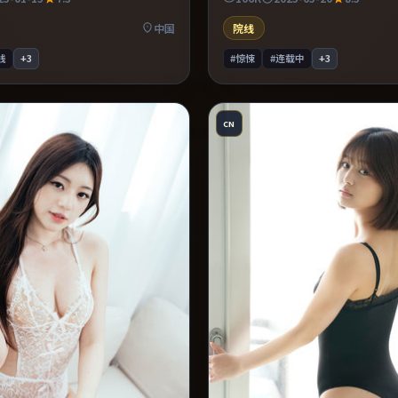
众。片尾留白意味深长，值得二刷
穿全片。既有类型片爽感，也保留
构图。
口碑潜力不俗。
中国
院线
线
+
3
#惊悚
#连载中
+
3
CN