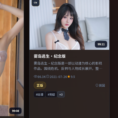
CN
99:11
雾岛逃生·纪念版
雾岛逃生·纪念版是一部以动漫为核心的影视
作品，围绕危机、反转与人物成长展开，整体
节奏紧凑，值得推荐观看。
86.3K
2021-07-26
9.5
正版
英国
#动漫
#完结
+
3
99:08