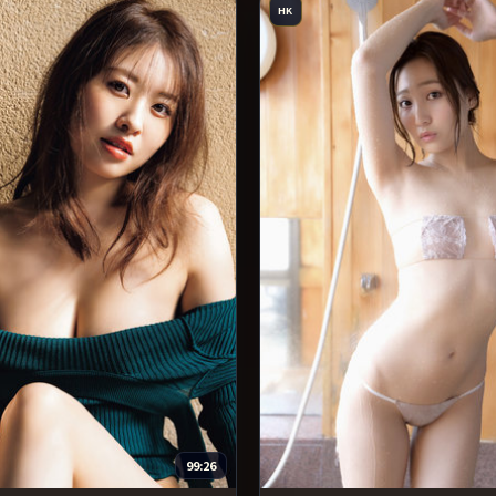
HK
99:26