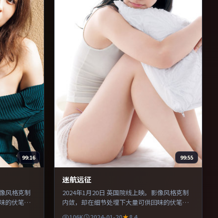
99:16
99:55
迷航远征
影像风格克制
2024年1月20日 英国院线上映。影像风格克制
味的伏笔。
内敛，却在细节处埋下大量可供回味的伏笔。
手戏张力贯
主演之间的化学反应自然可信，对手戏张力贯
106K
2024-01-20
8.4