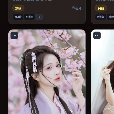
写交替强化压迫感。片尾留白意味深长，值得
与推理的观
二刷细品台词与构图。
细品台词与
热播
香港
完结
#动作
#杜比
+
3
#战争
#院
CN
CN