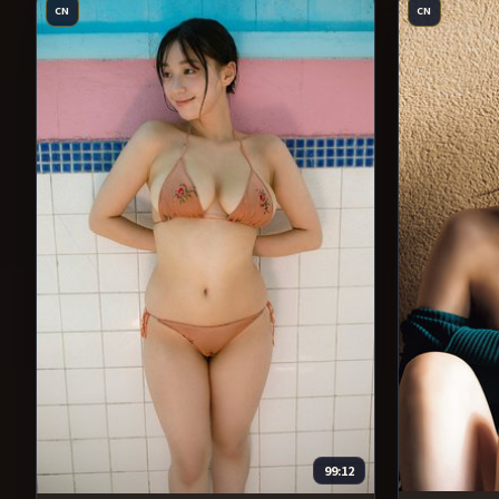
CN
CN
99:12