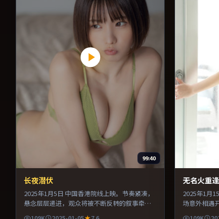
99:40
长夜潜伏
无名火重
2025年1月5日 中国香港院线上映。节奏紧凑，
2025年1
悬念层层递进，观众将被不断反转的叙事牵
场意外相遇
引。导演在镜头语言上大胆实验，长镜头与特
拉扯。剪辑
109K
2025-01-05
7.6
109K
20