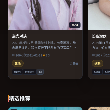
99:31
逆光对决
长夜潜伏
2021年2月17日 美国院线上映。节奏紧凑，悬
2024年1
念层层递进，观众将被不断反转的叙事牵引。
内敛，却在
导演在镜头语言上大胆实验，长镜头与特写交
配乐与声场
106K
2021-02-17
7.3
105K
20
替强化压迫感。推荐给偏爱群像戏与命运母题
浸其中。整
的影迷。
完。
正版
美国
通勤
#动作
#连载中
+
3
#战争
#高
精选推荐