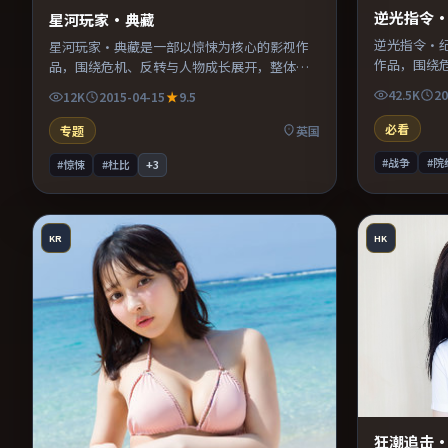
逆光指令
星河玩家·典藏
逆光指令·
星河玩家·典藏是一部以惊悚为核心的影视作
作品，围绕
品，围绕危机、反转与人物成长展开，整体节
节奏紧凑，
奏紧凑，值得推荐观看。
42.5K
20
12K
2015-04-15
9.5
必看
专题
英国
#战争
#院
#惊悚
#杜比
+
3
KR
HK
狂潮追击