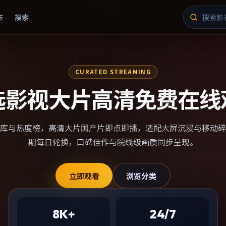
布
搜索
CURATED STREAMING
选影视大片高清免费在线
库与热度榜，
高清大片国产片
即点即播，适配大屏沉浸与移动碎
期每日轮换，口碑佳作与院线级画质同步呈现。
立即观看
浏览分类
8K+
24/7