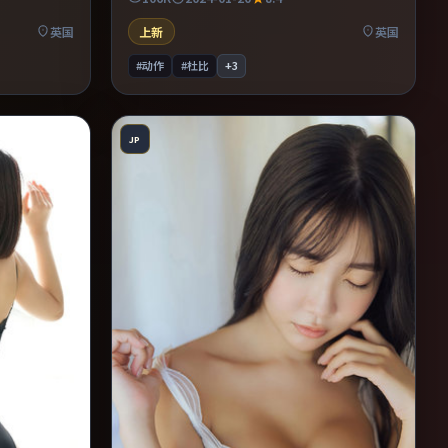
作者表达，
穿全片。适合喜欢现实主义题材的观众，情绪
后劲较足。
英国
上新
英国
#动作
#杜比
+
3
JP