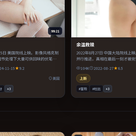
99:21
余温救赎
1月15日 美国院线上映。影像风格克制
2022年8月27日 中国大陆院线上
细节处埋下大量可供回味的伏笔。
并行推进，真相在最后一刻才被完
设计突出环境质感，使观众更易沉
演在镜头语言上大胆实验，长镜头
24-11-15
9.2
104K
2022-08-27
6.5
体完成度较高，适合周末一口气看
强化压迫感。适合喜欢现实主义题
情绪后劲较足。
美国
上新
分
+
3
#冒险
#杜比
+
3