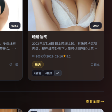
97:55
99:54
暗涌信笺
映。多条线索
2023年2月16日 日本院线上映。影像风格克制
整拼合。导
内敛，却在细节处埋下大量可供回味的伏笔。
与特写交替
导演在镜头语言上大胆实验，长镜头与特写交
103K
2023-02-16
8.2
材的观众，
替强化压迫感。既有类型片爽感，也保留作者
表达，口碑潜力不俗。
中国
精选
日本
#爱情
#独播
+
3
查看全部 →