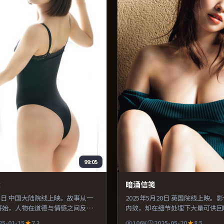
99:05
逢
暗涌信笺
月15日 中国大陆院线上映。故事从一
2025年5月20日 英国院线上映。
开始，人物在道德与情感之间反复
内敛，却在细节处埋下大量可供回
利落，信息密度高，适合喜欢烧脑
主演之间的化学反应自然可信，对
25-01-15
7.3
106K
2025-05-20
8.5