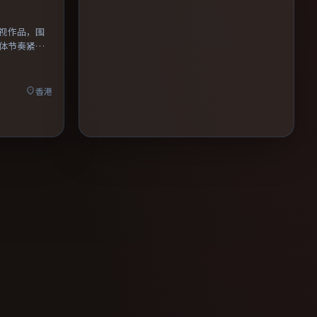
视作品，围
体节奏紧
香港