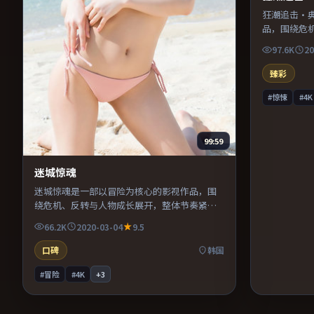
狂潮追击·
品，围绕危
奏紧凑，值
97.6K
20
臻彩
#惊悚
#4K
99:59
迷城惊魂
迷城惊魂是一部以冒险为核心的影视作品，围
绕危机、反转与人物成长展开，整体节奏紧
凑，值得推荐观看。
66.2K
2020-03-04
9.5
口碑
韩国
#冒险
#4K
+
3